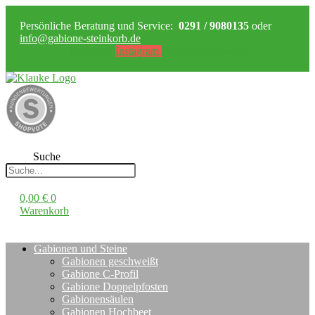
Persönliche Beratung und Service:
0291 / 9080135
oder
info@gabione-steinkorb.de
Facebook
Instagram
Pinterest
Whatsapp
Suche
0,00
€
0
Warenkorb
Gabionen und Steine
Gabionen geschweißt
Gabione C-Profil
Gabione Doppelpfosten
Gabionensäulen
Gabionen Hochbeet