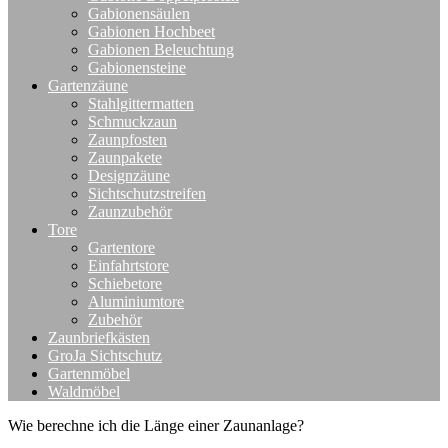
Gabionensäulen
Gabionen Hochbeet
Gabionen Beleuchtung
Gabionensteine
Gartenzäune
Stahlgittermatten
Schmuckzaun
Zaunpfosten
Zaunpakete
Designzäune
Sichtschutzstreifen
Zaunzubehör
Tore
Gartentore
Einfahrtstore
Schiebetore
Aluminiumtore
Zubehör
Zaunbriefkästen
GroJa Sichtschutz
Gartenmöbel
Waldmöbel
Wie berechne ich die Länge einer Zaunanlage?