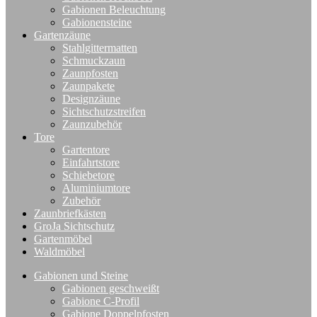
Gabionen Beleuchtung
Gabionensteine
Gartenzäune
Stahlgittermatten
Schmuckzaun
Zaunpfosten
Zaunpakete
Designzäune
Sichtschutzstreifen
Zaunzubehör
Tore
Gartentore
Einfahrtstore
Schiebetore
Aluminiumtore
Zubehör
Zaunbriefkästen
GroJa Sichtschutz
Gartenmöbel
Waldmöbel
Gabionen und Steine
Gabionen geschweißt
Gabione C-Profil
Gabione Doppelpfosten