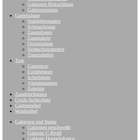
Gabionen Beleuchtung
Gabionensteine
Gartenzäune
Stahlgittermatten
Schmuckzaun
Zaunpfosten
Zaunpakete
Designzäune
Sichtschutzstreifen
Zaunzubehör
Tore
Gartentore
Einfahrtstore
Schiebetore
Aluminiumtore
Zubehör
Zaunbriefkästen
GroJa Sichtschutz
Gartenmöbel
Waldmöbel
Gabionen und Steine
Gabionen geschweißt
Gabione C-Profil
Gabione Doppelpfosten