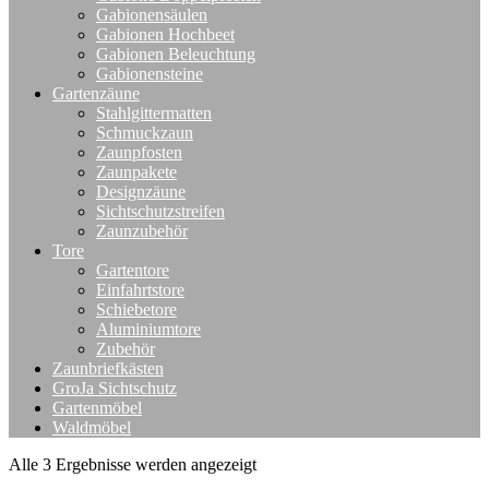
Gabionensäulen
Gabionen Hochbeet
Gabionen Beleuchtung
Gabionensteine
Gartenzäune
Stahlgittermatten
Schmuckzaun
Zaunpfosten
Zaunpakete
Designzäune
Sichtschutzstreifen
Zaunzubehör
Tore
Gartentore
Einfahrtstore
Schiebetore
Aluminiumtore
Zubehör
Zaunbriefkästen
GroJa Sichtschutz
Gartenmöbel
Waldmöbel
Alle 3 Ergebnisse werden angezeigt