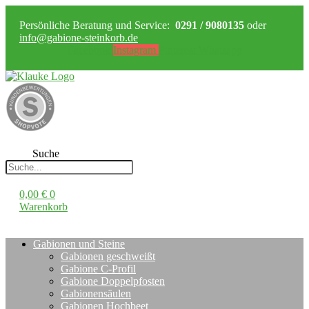
Persönliche Beratung und Service:
0291 / 9080135
oder
info@gabione-steinkorb.de
Facebook
Instagram
Pinterest
Whatsapp
Suche
0,00
€
0
Warenkorb
Gabionen und Steine
Gabionen geschweißt
Gabione C-Profil
Gabione Doppelpfosten
Gabionensäulen
Gabionen Hochbeet