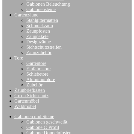
Gabionen Beleuchtung
Gabionensteine
Gartenzäune
Stahlgittermatten
Schmuckzaun
Zaunpfosten
Zaunpakete
Designzäune
Sichtschutzstreifen
Zaunzubehör
Tore
Gartentore
Einfahrtstore
Schiebetore
Aluminiumtore
Zubehör
Zaunbriefkästen
GroJa Sichtschutz
Gartenmöbel
Waldmöbel
Gabionen und Steine
Gabionen geschweißt
Gabione C-Profil
Gabione Doppelpfosten