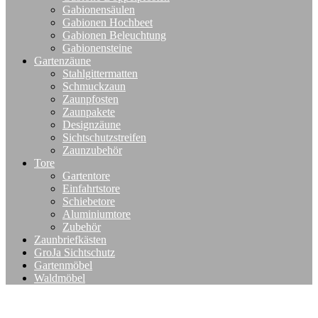
Gabionensäulen
Gabionen Hochbeet
Gabionen Beleuchtung
Gabionensteine
Gartenzäune
Stahlgittermatten
Schmuckzaun
Zaunpfosten
Zaunpakete
Designzäune
Sichtschutzstreifen
Zaunzubehör
Tore
Gartentore
Einfahrtstore
Schiebetore
Aluminiumtore
Zubehör
Zaunbriefkästen
GroJa Sichtschutz
Gartenmöbel
Waldmöbel