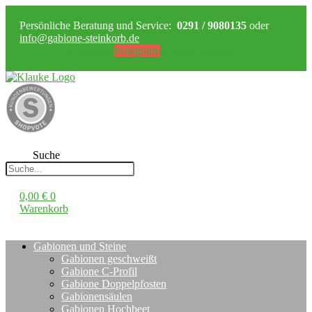
Persönliche Beratung und Service:
0291 / 9080135
oder
info@gabione-steinkorb.de
Facebook
Instagram
Pinterest
Whatsapp
Suche
0,00
€
0
Warenkorb
Gabionen und Steine
Gabionen geschweißt
Gabione C-Profil
Gabione Doppelpfosten
Gabionensäulen
Gabionen Hochbeet