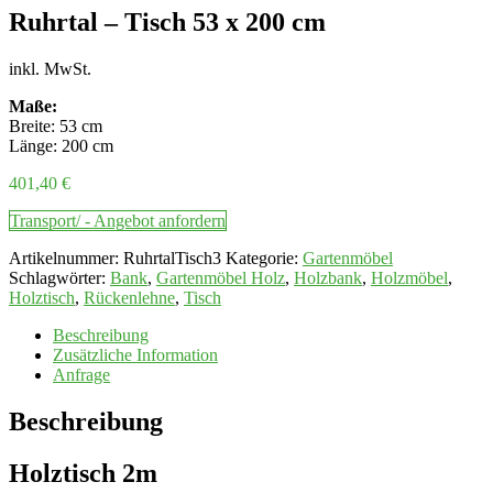
Ruhrtal – Tisch 53 x 200 cm
inkl. MwSt.
Maße:
Breite: 53 cm
Länge: 200 cm
401,40
€
Transport/ - Angebot anfordern
Artikelnummer:
RuhrtalTisch3
Kategorie:
Gartenmöbel
Schlagwörter:
Bank
,
Gartenmöbel Holz
,
Holzbank
,
Holzmöbel
,
Holztisch
,
Rückenlehne
,
Tisch
Beschreibung
Zusätzliche Information
Anfrage
Beschreibung
Holztisch 2m