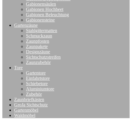
Gabionensäulen
Gabionen Hochbeet
Gabionen Beleuchtung
Gabionensteine
Gartenzäune
Stahlgittermatten
Schmuckzaun
Zaunpfosten
Zaunpakete
Designzäune
Sichtschutzstreifen
Zaunzubehör
Tore
Gartentore
Einfahrtstore
Schiebetore
Aluminiumtore
Zubehör
Zaunbriefkästen
GroJa Sichtschutz
Gartenmöbel
Waldmöbel