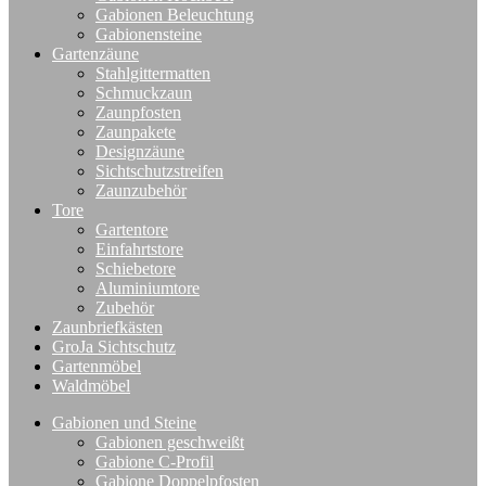
Gabionen Beleuchtung
Gabionensteine
Gartenzäune
Stahlgittermatten
Schmuckzaun
Zaunpfosten
Zaunpakete
Designzäune
Sichtschutzstreifen
Zaunzubehör
Tore
Gartentore
Einfahrtstore
Schiebetore
Aluminiumtore
Zubehör
Zaunbriefkästen
GroJa Sichtschutz
Gartenmöbel
Waldmöbel
Gabionen und Steine
Gabionen geschweißt
Gabione C-Profil
Gabione Doppelpfosten