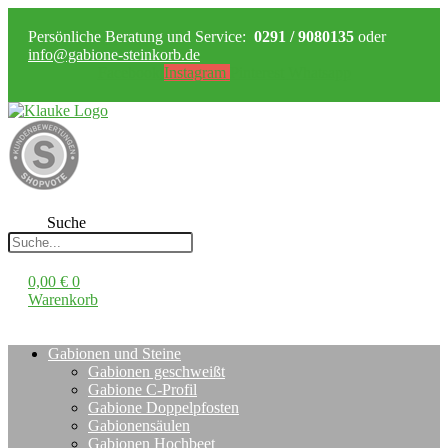
Persönliche Beratung und Service:
0291 / 9080135
oder
info@gabione-steinkorb.de
Facebook
Instagram
Pinterest
Whatsapp
Suche
0,00
€
0
Warenkorb
Gabionen und Steine
Gabionen geschweißt
Gabione C-Profil
Gabione Doppelpfosten
Gabionensäulen
Gabionen Hochbeet