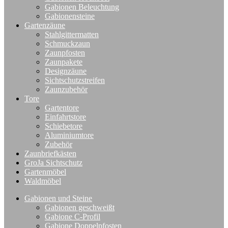
Gabionen Beleuchtung
Gabionensteine
Gartenzäune
Stahlgittermatten
Schmuckzaun
Zaunpfosten
Zaunpakete
Designzäune
Sichtschutzstreifen
Zaunzubehör
Tore
Gartentore
Einfahrtstore
Schiebetore
Aluminiumtore
Zubehör
Zaunbriefkästen
GroJa Sichtschutz
Gartenmöbel
Waldmöbel
Gabionen und Steine
Gabionen geschweißt
Gabione C-Profil
Gabione Doppelpfosten