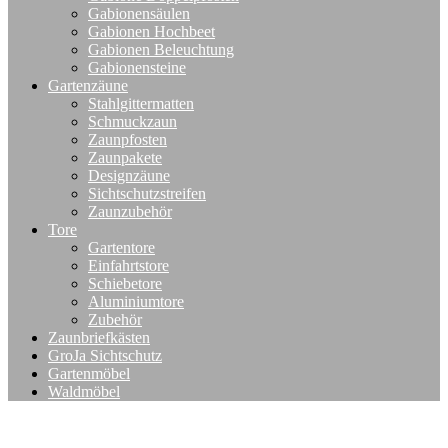
Gabionensäulen
Gabionen Hochbeet
Gabionen Beleuchtung
Gabionensteine
Gartenzäune
Stahlgittermatten
Schmuckzaun
Zaunpfosten
Zaunpakete
Designzäune
Sichtschutzstreifen
Zaunzubehör
Tore
Gartentore
Einfahrtstore
Schiebetore
Aluminiumtore
Zubehör
Zaunbriefkästen
GroJa Sichtschutz
Gartenmöbel
Waldmöbel