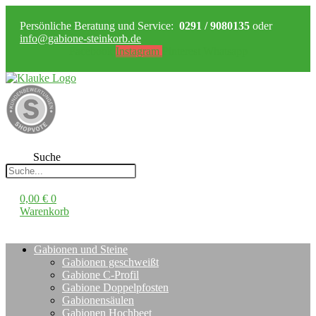
Persönliche Beratung und Service:
0291 / 9080135
oder
info@gabione-steinkorb.de
Facebook
Instagram
Pinterest
Whatsapp
Suche
0,00
€
0
Warenkorb
Gabionen und Steine
Gabionen geschweißt
Gabione C-Profil
Gabione Doppelpfosten
Gabionensäulen
Gabionen Hochbeet