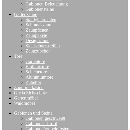
Gabionen Beleuchtung
Gabionensteine
Gartenzäune
Stahlgittermatten
Schmuckzaun
Zaunpfosten
Zaunpakete
Designzäune
Sichtschutzstreifen
Zaunzubehör
Tore
Gartentore
Einfahrtstore
Schiebetore
Aluminiumtore
Zubehör
Zaunbriefkästen
GroJa Sichtschutz
Gartenmöbel
Waldmöbel
Gabionen und Steine
Gabionen geschweißt
Gabione C-Profil
Gabione Doppelpfosten