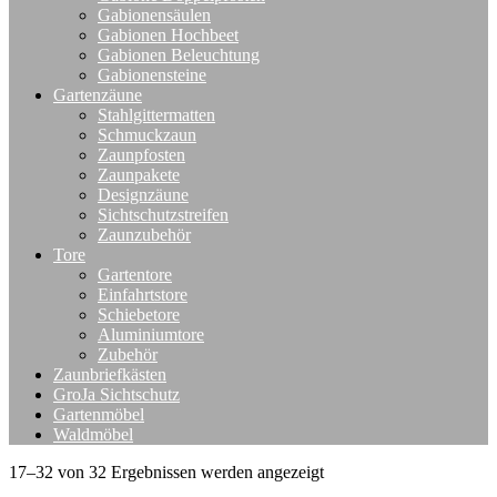
Gabionensäulen
Gabionen Hochbeet
Gabionen Beleuchtung
Gabionensteine
Gartenzäune
Stahlgittermatten
Schmuckzaun
Zaunpfosten
Zaunpakete
Designzäune
Sichtschutzstreifen
Zaunzubehör
Tore
Gartentore
Einfahrtstore
Schiebetore
Aluminiumtore
Zubehör
Zaunbriefkästen
GroJa Sichtschutz
Gartenmöbel
Waldmöbel
17–32 von 32 Ergebnissen werden angezeigt