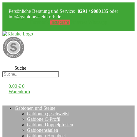
Persönliche Beratung und Service:
0291 / 9080135
oder
info@gabione-steinkorb.de
Facebook
Instagram
Pinterest
Whatsapp
Suche
0,00
€
0
Warenkorb
Gabionen und Steine
Gabionen geschweißt
Gabione C-Profil
Gabione Doppelpfosten
Gabionensäulen
Gabionen Hochbeet