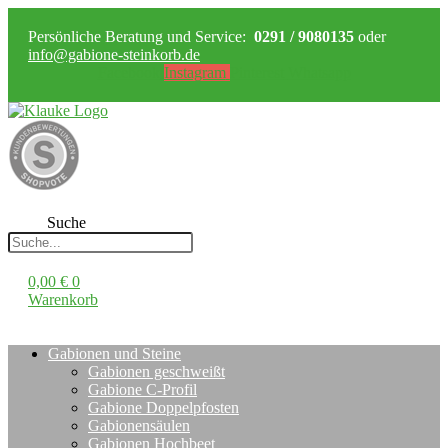
Persönliche Beratung und Service:
0291 / 9080135
oder
info@gabione-steinkorb.de
Facebook
Instagram
Pinterest
Whatsapp
Suche
0,00
€
0
Warenkorb
Gabionen und Steine
Gabionen geschweißt
Gabione C-Profil
Gabione Doppelpfosten
Gabionensäulen
Gabionen Hochbeet