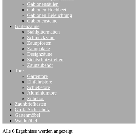
Gabionensäulen
Gabionen Hochbeet
Gabionen Beleuchtung
Gabionensteine
Gartenzäune
Stahlgittermatten
Schmuckzaun
Zaunpfosten
Zaunpakete
Designzäune
Sichtschutzstreifen
Zaunzubehör
Tore
Gartentore
Einfahrtstore
Schiebetore
Aluminiumtore
Zubehör
Zaunbriefkästen
GroJa Sichtschutz
Gartenmöbel
Waldmöbel
Alle 6 Ergebnisse werden angezeigt