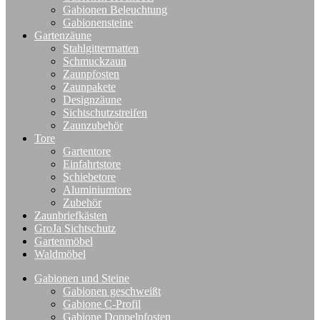
Gabionen Beleuchtung
Gabionensteine
Gartenzäune
Stahlgittermatten
Schmuckzaun
Zaunpfosten
Zaunpakete
Designzäune
Sichtschutzstreifen
Zaunzubehör
Tore
Gartentore
Einfahrtstore
Schiebetore
Aluminiumtore
Zubehör
Zaunbriefkästen
GroJa Sichtschutz
Gartenmöbel
Waldmöbel
Gabionen und Steine
Gabionen geschweißt
Gabione C-Profil
Gabione Doppelpfosten