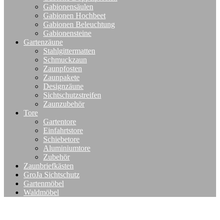
Gabionensäulen
Gabionen Hochbeet
Gabionen Beleuchtung
Gabionensteine
Gartenzäune
Stahlgittermatten
Schmuckzaun
Zaunpfosten
Zaunpakete
Designzäune
Sichtschutzstreifen
Zaunzubehör
Tore
Gartentore
Einfahrtstore
Schiebetore
Aluminiumtore
Zubehör
Zaunbriefkästen
GroJa Sichtschutz
Gartenmöbel
Waldmöbel