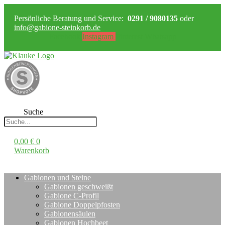
Persönliche Beratung und Service:
0291 / 9080135
oder
info@gabione-steinkorb.de
Facebook
Instagram
Pinterest
Whatsapp
Suche
0,00
€
0
Warenkorb
Gabionen und Steine
Gabionen geschweißt
Gabione C-Profil
Gabione Doppelpfosten
Gabionensäulen
Gabionen Hochbeet