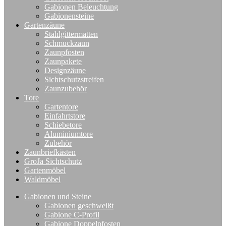
Gabionen Beleuchtung
Gabionensteine
Gartenzäune
Stahlgittermatten
Schmuckzaun
Zaunpfosten
Zaunpakete
Designzäune
Sichtschutzstreifen
Zaunzubehör
Tore
Gartentore
Einfahrtstore
Schiebetore
Aluminiumtore
Zubehör
Zaunbriefkästen
GroJa Sichtschutz
Gartenmöbel
Waldmöbel
Gabionen und Steine
Gabionen geschweißt
Gabione C-Profil
Gabione Doppelpfosten