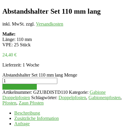
Abstandshalter Set 110 mm lang
inkl. MwSt.
zzgl.
Versandkosten
Maße:
Länge: 110 mm
VPE: 25 Stück
24,40
€
Lieferzeit:
1 Woche
Abstandshalter Set 110 mm lang Menge
In den Warenkorb
Artikelnummer:
GZUBDISTD110
Kategorie:
Gabione
Doppelpfosten
Schlagwörter:
Doppelpfosten
,
Gabionenpfosten
,
Pfosten
,
Zaun Pfosten
Beschreibung
Zusätzliche Information
Anfrage