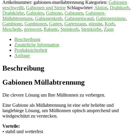
Artikelnummer:
gabionen-muellabtrennung
Kategorien:
Gabionen
geschweißt
,
Gabionen und Steine
Schlagwörter:
Aktion
,
Drahtkorb
,
Drahtkörbe
,
Gabiolen
,
Gabione
,
Gabionen
,
Gabionen-
Müllabtrennung
,
Gabionenkorb
,
Gabionenwand
,
Gabionenzäune
,
Gambione
,
Gambionen
,
Garten
,
Gartenzaun
,
günstig
,
Korb
,
Meschede
,
preiswert
,
Rabatte
,
Steinkorb
,
Steinkörbe
,
Zaun
Beschreibung
Zusätzliche Information
Produktsicherheit
Anfrage
Beschreibung
Gabionen Müllabtrennung
Die clevere Lösung um Ihre Mülltonnen zu verbergen.
Eine Gabione als Müllabtrennung ist eine sehr beliebte und
langlebiege Lösung, um Mülltonnen optisch ansprechend und
windgeschützt zu verstecken.
Vorteile:
• stabil und wetterfest