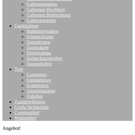
Gabionensäulen
Gabionen Hochbeet
Gabionen Beleuchtung
Gabionensteine
Gartenzäune
Stahlgittermatten
Schmuckzaun
Zaunpfosten
Zaunpakete
Designzäune
Sichtschutzstreifen
Zaunzubehör
Tore
Gartentore
Einfahrtstore
Schiebetore
Aluminiumtore
Zubehör
Zaunbriefkästen
GroJa Sichtschutz
Gartenmöbel
Waldmöbel
Angebot!