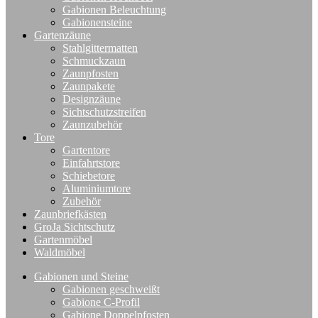
Gabionen Beleuchtung
Gabionensteine
Gartenzäune
Stahlgittermatten
Schmuckzaun
Zaunpfosten
Zaunpakete
Designzäune
Sichtschutzstreifen
Zaunzubehör
Tore
Gartentore
Einfahrtstore
Schiebetore
Aluminiumtore
Zubehör
Zaunbriefkästen
GroJa Sichtschutz
Gartenmöbel
Waldmöbel
Gabionen und Steine
Gabionen geschweißt
Gabione C-Profil
Gabione Doppelpfosten