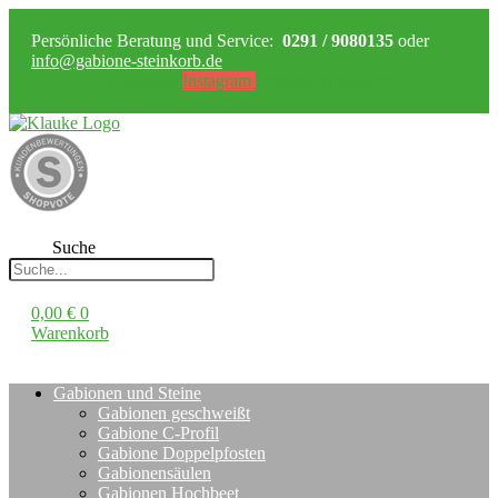
Persönliche Beratung und Service:
0291 / 9080135
oder
info@gabione-steinkorb.de
Facebook
Instagram
Pinterest
Whatsapp
Suche
0,00
€
0
Warenkorb
Gabionen und Steine
Gabionen geschweißt
Gabione C-Profil
Gabione Doppelpfosten
Gabionensäulen
Gabionen Hochbeet