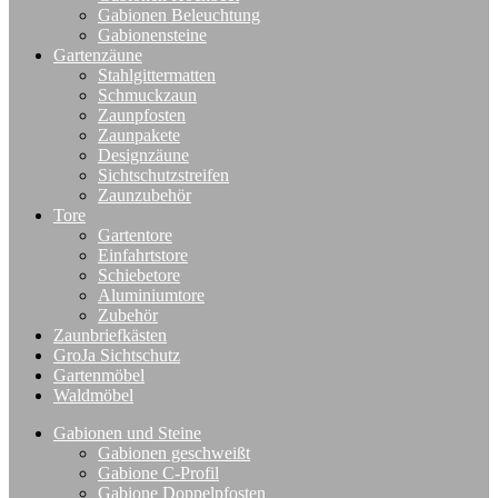
Gabionen Beleuchtung
Gabionensteine
Gartenzäune
Stahlgittermatten
Schmuckzaun
Zaunpfosten
Zaunpakete
Designzäune
Sichtschutzstreifen
Zaunzubehör
Tore
Gartentore
Einfahrtstore
Schiebetore
Aluminiumtore
Zubehör
Zaunbriefkästen
GroJa Sichtschutz
Gartenmöbel
Waldmöbel
Gabionen und Steine
Gabionen geschweißt
Gabione C-Profil
Gabione Doppelpfosten