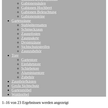
Gabionensäulen
Gabionen Hochbeet
Gabionen Beleuchtung
Gabionensteine
Gartenzäune
Stahlgittermatten
Schmuckzaun
Zaunpfosten
Zaunpakete
Designzäune
Sichtschutzstreifen
Zaunzubehör
Tore
Gartentore
Einfahrtstore
Schiebetore
Aluminiumtore
Zubehör
Zaunbriefkästen
GroJa Sichtschutz
Gartenmöbel
Waldmöbel
1–16 von 23 Ergebnissen werden angezeigt