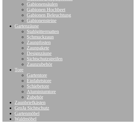
Gabionensäulen
Gabionen Hochbeet
Gabionen Beleuchtung
Gabionensteine
Gartenzäune
Stahlgittermatten
Schmuckzaun
Zaunpfosten
Zaunpakete
Designzäune
Sichtschutzstreifen
Zaunzubehör
Tore
Gartentore
Einfahrtstore
Schiebetore
Aluminiumtore
Zubehör
Zaunbriefkästen
GroJa Sichtschutz
Gartenmöbel
Waldmöbel