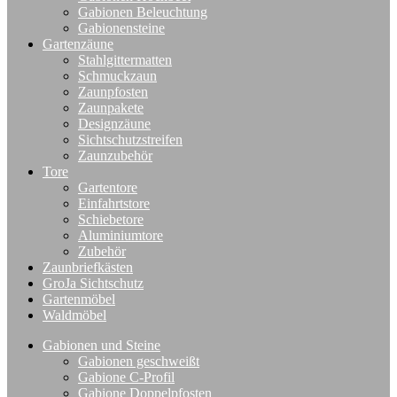
Gabionen Beleuchtung
Gabionensteine
Gartenzäune
Stahlgittermatten
Schmuckzaun
Zaunpfosten
Zaunpakete
Designzäune
Sichtschutzstreifen
Zaunzubehör
Tore
Gartentore
Einfahrtstore
Schiebetore
Aluminiumtore
Zubehör
Zaunbriefkästen
GroJa Sichtschutz
Gartenmöbel
Waldmöbel
Gabionen und Steine
Gabionen geschweißt
Gabione C-Profil
Gabione Doppelpfosten