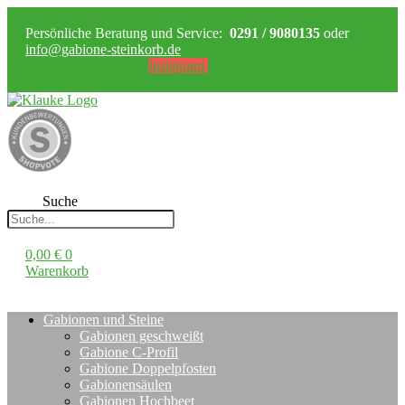
Persönliche Beratung und Service:
0291 / 9080135
oder
info@gabione-steinkorb.de
Facebook
Instagram
Pinterest
Whatsapp
Suche
0,00
€
0
Warenkorb
Gabionen und Steine
Gabionen geschweißt
Gabione C-Profil
Gabione Doppelpfosten
Gabionensäulen
Gabionen Hochbeet