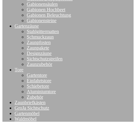
Gabionensäulen
Gabionen Hochbeet
Gabionen Beleuchtung
Gabionensteine
Gartenzäune
Stahlgittermatten
Schmuckzaun
Zaunpfosten
Zaunpakete
Designzäune
Sichtschutzstreifen
Zaunzubehör
Tore
Gartentore
Einfahrtstore
Schiebetore
Aluminiumtore
Zubehör
Zaunbriefkästen
GroJa Sichtschutz
Gartenmöbel
Waldmöbel