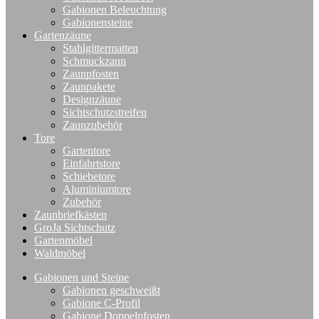
Gabionen Beleuchtung
Gabionensteine
Gartenzäune
Stahlgittermatten
Schmuckzaun
Zaunpfosten
Zaunpakete
Designzäune
Sichtschutzstreifen
Zaunzubehör
Tore
Gartentore
Einfahrtstore
Schiebetore
Aluminiumtore
Zubehör
Zaunbriefkästen
GroJa Sichtschutz
Gartenmöbel
Waldmöbel
Gabionen und Steine
Gabionen geschweißt
Gabione C-Profil
Gabione Doppelpfosten