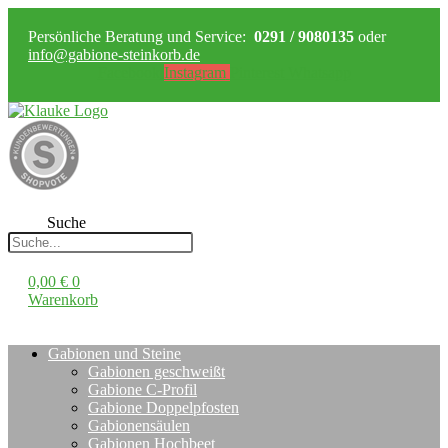
Persönliche Beratung und Service:
0291 / 9080135
oder
info@gabione-steinkorb.de
Facebook
Instagram
Pinterest
Whatsapp
Suche
0,00
€
0
Warenkorb
Gabionen und Steine
Gabionen geschweißt
Gabione C-Profil
Gabione Doppelpfosten
Gabionensäulen
Gabionen Hochbeet