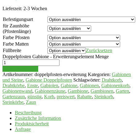
Lieferzeit:
2-3 Wochen
Befestigungsart
für Zaunhöhe
(Pfostenlänge)
Farbe Pfosten
Farbe Matten
Füllbreite
Zurücksetzen
Doppelpfosten Gabione - Erweiterungselement Menge
In den Warenkorb
Artikelnummer:
doppelpfosten-erweiterung
Kategorien:
Gabionen
und Steine
,
Gabione Doppelpfosten
Schlagwörter:
Drahtkorb
,
Drahtkörbe
,
Enste
,
Gabiolen
,
Gabione
,
Gabionen
,
Gabionenkorb
,
Gabionenwand
,
Gabionenzäune
,
Gambione
,
Gambionen
,
Garten
,
Gartenzaun
,
günstig
,
Korb
,
preiswert
,
Rabatte
,
Steinkorb
,
Steinkörbe
,
Zaun
Beschreibung
Zusätzliche Information
Produktsicherheit
Anfrage