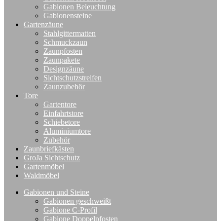
Gabionen Beleuchtung
Gabionensteine
Gartenzäune
Stahlgittermatten
Schmuckzaun
Zaunpfosten
Zaunpakete
Designzäune
Sichtschutzstreifen
Zaunzubehör
Tore
Gartentore
Einfahrtstore
Schiebetore
Aluminiumtore
Zubehör
Zaunbriefkästen
GroJa Sichtschutz
Gartenmöbel
Waldmöbel
Gabionen und Steine
Gabionen geschweißt
Gabione C-Profil
Gabione Doppelpfosten