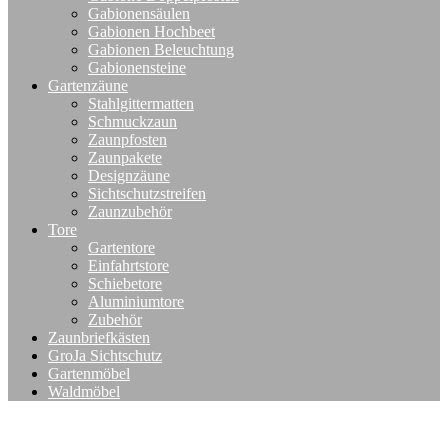
Gabionensäulen
Gabionen Hochbeet
Gabionen Beleuchtung
Gabionensteine
Gartenzäune
Stahlgittermatten
Schmuckzaun
Zaunpfosten
Zaunpakete
Designzäune
Sichtschutzstreifen
Zaunzubehör
Tore
Gartentore
Einfahrtstore
Schiebetore
Aluminiumtore
Zubehör
Zaunbriefkästen
GroJa Sichtschutz
Gartenmöbel
Waldmöbel