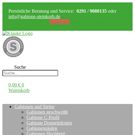
Persönliche Beratung und Service:
0291 / 9080135
oder
info@gabione-steinkorb.de
Facebook
Instagram
Pinterest
Whatsapp
Suche
0,00
€
0
Warenkorb
Gabionen und Steine
Gabionen geschweißt
Gabione C-Profil
Gabione Doppelpfosten
Gabionensäulen
Gabionen Hochbeet