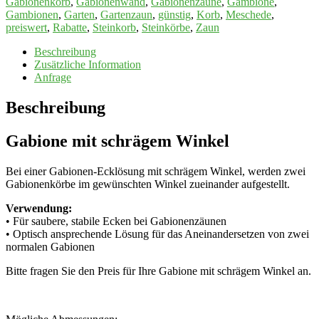
Gabionenkorb
,
Gabionenwand
,
Gabionenzäune
,
Gambione
,
Gambionen
,
Garten
,
Gartenzaun
,
günstig
,
Korb
,
Meschede
,
preiswert
,
Rabatte
,
Steinkorb
,
Steinkörbe
,
Zaun
Beschreibung
Zusätzliche Information
Anfrage
Beschreibung
Gabione mit schrägem Winkel
Bei einer Gabionen-Ecklösung mit schrägem Winkel, werden zwei
Gabionenkörbe im gewünschten Winkel zueinander aufgestellt.
Verwendung:
• Für saubere, stabile Ecken bei Gabionenzäunen
• Optisch ansprechende Lösung für das Aneinandersetzen von zwei
normalen Gabionen
Bitte fragen Sie den Preis für Ihre Gabione mit schrägem Winkel an.