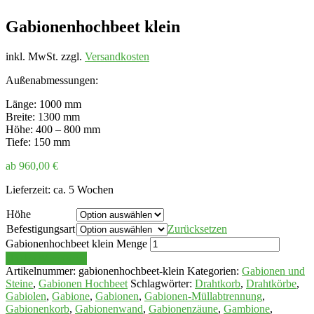
Gabionenhochbeet klein
inkl. MwSt.
zzgl.
Versandkosten
Außenabmessungen:
Länge: 1000 mm
Breite: 1300 mm
Höhe: 400 – 800 mm
Tiefe: 150 mm
ab
960,00
€
Lieferzeit:
ca. 5 Wochen
Höhe
Befestigungsart
Zurücksetzen
Gabionenhochbeet klein Menge
In den Warenkorb
Artikelnummer:
gabionenhochbeet-klein
Kategorien:
Gabionen und
Steine
,
Gabionen Hochbeet
Schlagwörter:
Drahtkorb
,
Drahtkörbe
,
Gabiolen
,
Gabione
,
Gabionen
,
Gabionen-Müllabtrennung
,
Gabionenkorb
,
Gabionenwand
,
Gabionenzäune
,
Gambione
,