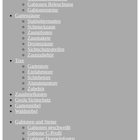
Gabionen Beleuchtung
Gabionensteine
Gartenzäune
Stahlgittermatten
Schmuckzaun
Zaunpfosten
Zaunpakete
Designzäune
Sichtschutzstreifen
Zaunzubehör
Tore
Gartentore
Einfahrtstore
Schiebetore
Aluminiumtore
Zubehör
Zaunbriefkästen
GroJa Sichtschutz
Gartenmöbel
Waldmöbel
Gabionen und Steine
Gabionen geschweißt
Gabione C-Profil
Gabione Doppelpfosten