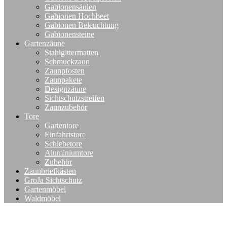
Gabionensäulen
Gabionen Hochbeet
Gabionen Beleuchtung
Gabionensteine
Gartenzäune
Stahlgittermatten
Schmuckzaun
Zaunpfosten
Zaunpakete
Designzäune
Sichtschutzstreifen
Zaunzubehör
Tore
Gartentore
Einfahrtstore
Schiebetore
Aluminiumtore
Zubehör
Zaunbriefkästen
GroJa Sichtschutz
Gartenmöbel
Waldmöbel