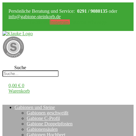
Persönliche Beratung und Service:
0291 / 9080135
oder
info@gabione-steinkorb.de
Facebook
Instagram
Pinterest
Whatsapp
Suche
0,00
€
0
Warenkorb
Gabionen und Steine
Gabionen geschweißt
Gabione C-Profil
Gabione Doppelpfosten
Gabionensäulen
Gabionen Hochbeet